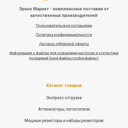
Эркон Маркет - комплексные
поставки от
качественных
производителей
Пользовательское соглашение
Политика конфиденциальности
Договор публичной оферты
Информация
о
файлах для сохранения настроек и статистики
посещений (куки-файлы/cookie-файлы)
Каталог товаров
Экспресс-отгрузка
Аттенюаторы, поглотители
Мощные резисторы и наборы резисторов