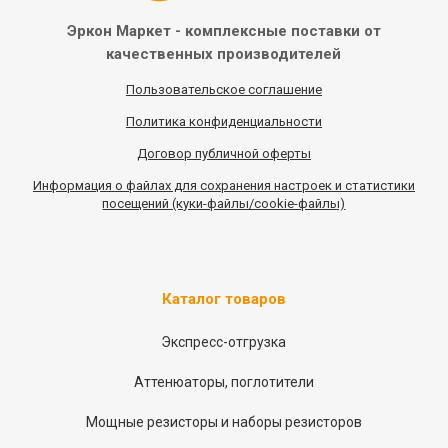
Эркон Маркет - комплексные
поставки от
качественных
производителей
Пользовательское соглашение
Политика конфиденциальности
Договор публичной оферты
Информация
о
файлах для сохранения настроек и статистики
посещений (куки-файлы/cookie-файлы)
Каталог товаров
Экспресс-отгрузка
Аттенюаторы, поглотители
Мощные резисторы и наборы резисторов