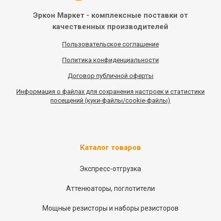
Эркон Маркет - комплексные
поставки от
качественных
производителей
Пользовательское соглашение
Политика конфиденциальности
Договор публичной оферты
Информация
о
файлах для сохранения настроек и статистики
посещений (куки-файлы/cookie-файлы)
Каталог товаров
Экспресс-отгрузка
Аттенюаторы, поглотители
Мощные резисторы и наборы резисторов