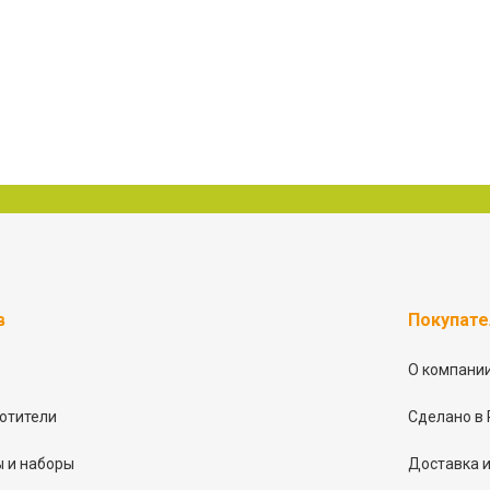
в
Покупат
О компани
отители
Сделано в 
 и наборы
Доставка и