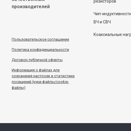
резисторов
производителей
Чип-индуктивност
ВЧ и СВЧ
Коаксиальные наг
Пользовательское соглашение
Политика конфиденциальности
Договор публичной оферты
Информация
о
файлах для
сохранения настроек и статистики
посещений (куки-файлы/cookie-
файлы)