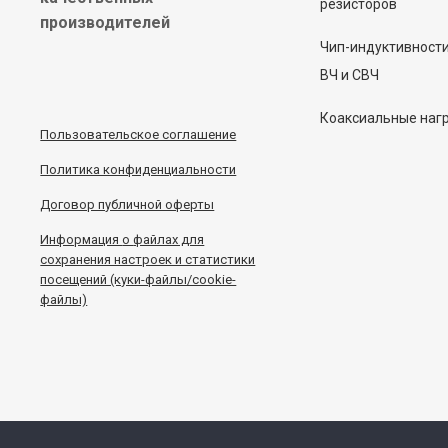
резисторов
производителей
Чип-индуктивност
ВЧ и СВЧ
Коаксиальные наг
Пользовательское соглашение
Политика конфиденциальности
Договор публичной оферты
Информация
о
файлах для
сохранения настроек и статистики
посещений (куки-файлы/cookie-
файлы)