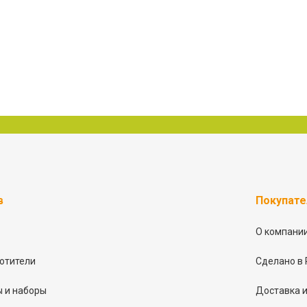
в
Покупат
О компани
отители
Сделано в 
 и наборы
Доставка и