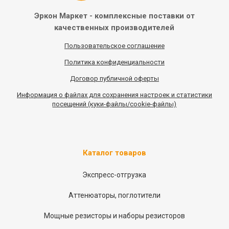
Эркон Маркет - комплексные
поставки от
качественных
производителей
Пользовательское соглашение
Политика конфиденциальности
Договор публичной оферты
Информация
о
файлах для сохранения настроек и статистики
посещений (куки-файлы/cookie-файлы)
Каталог товаров
Экспресс-отгрузка
Аттенюаторы, поглотители
Мощные резисторы и наборы резисторов