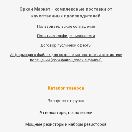
Эркон Маркет - комплексные
поставки от
качественных
производителей
Пользовательское соглашение
Политика конфиденциальности
Договор публичной оферты
Информация
о
файлах для сохранения настроек и статистики
посещений (куки-файлы/cookie-файлы)
Каталог товаров
Экспресс-отгрузка
Аттенюаторы, поглотители
Мощные резисторы и наборы резисторов