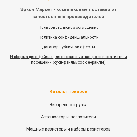
Эркон Маркет - комплексные
поставки от
качественных
производителей
Пользовательское соглашение
Политика конфиденциальности
Договор публичной оферты
Информация
о
файлах для сохранения настроек и статистики
посещений (куки-файлы/cookie-файлы)
Каталог товаров
Экспресс-отгрузка
Аттенюаторы, поглотители
Мощные резисторы и наборы резисторов