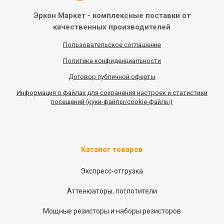
Эркон Маркет - комплексные
поставки от
качественных
производителей
Пользовательское соглашение
Политика конфиденциальности
Договор публичной оферты
Информация
о
файлах для сохранения настроек и статистики
посещений (куки-файлы/cookie-файлы)
Каталог товаров
Экспресс-отгрузка
Аттенюаторы, поглотители
Мощные резисторы и наборы резисторов