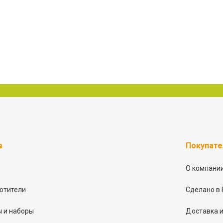
в
Покупат
О компани
отители
Сделано в 
 и наборы
Доставка и