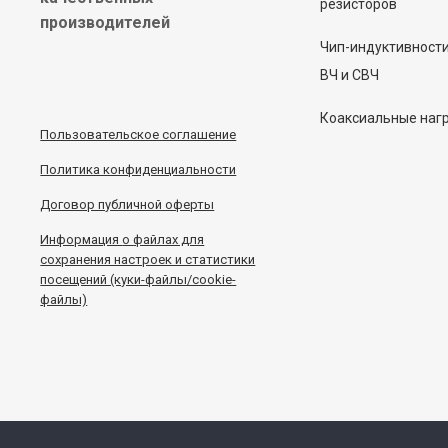
резисторов
производителей
Чип-индуктивност
ВЧ и СВЧ
Коаксиальные наг
Пользовательское соглашение
Политика конфиденциальности
Договор публичной оферты
Информация
о
файлах для
сохранения настроек и статистики
посещений (куки-файлы/cookie-
файлы)