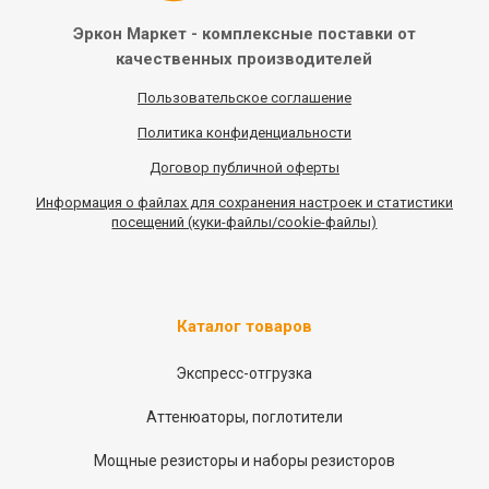
Эркон Маркет - комплексные
поставки от
качественных
производителей
Пользовательское соглашение
Политика конфиденциальности
Договор публичной оферты
Информация
о
файлах для сохранения настроек и статистики
посещений (куки-файлы/cookie-файлы)
Каталог товаров
Экспресс-отгрузка
Аттенюаторы, поглотители
Мощные резисторы и наборы резисторов