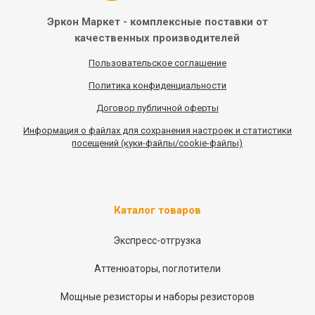
Эркон Маркет - комплексные
поставки от
качественных
производителей
Пользовательское соглашение
Политика конфиденциальности
Договор публичной оферты
Информация
о
файлах для сохранения настроек и статистики
посещений (куки-файлы/cookie-файлы)
Каталог товаров
Экспресс-отгрузка
Аттенюаторы, поглотители
Мощные резисторы и наборы резисторов