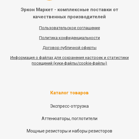
Эркон Маркет - комплексные
поставки от
качественных
производителей
Пользовательское соглашение
Политика конфиденциальности
Договор публичной оферты
Информация
о
файлах для сохранения настроек и статистики
посещений (куки-файлы/cookie-файлы)
Каталог товаров
Экспресс-отгрузка
Аттенюаторы, поглотители
Мощные резисторы и наборы резисторов