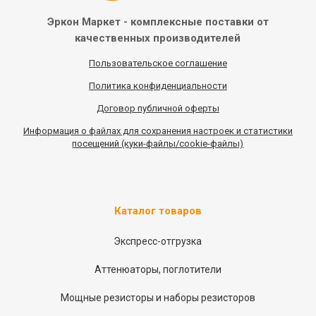
Эркон Маркет - комплексные
поставки от
качественных
производителей
Пользовательское соглашение
Политика конфиденциальности
Договор публичной оферты
Информация
о
файлах для сохранения настроек и статистики
посещений (куки-файлы/cookie-файлы)
Каталог товаров
Экспресс-отгрузка
Аттенюаторы, поглотители
Мощные резисторы и наборы резисторов