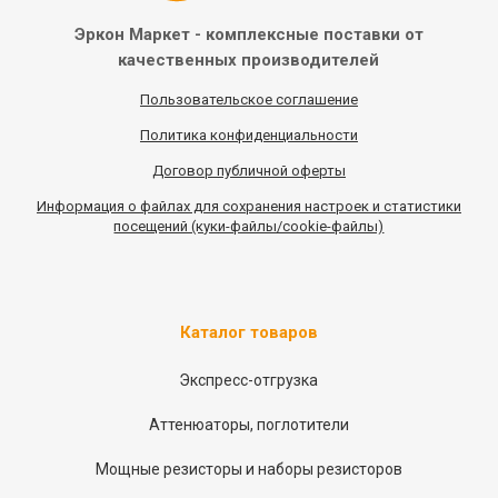
Эркон Маркет - комплексные
поставки от
качественных
производителей
Пользовательское соглашение
Политика конфиденциальности
Договор публичной оферты
Информация
о
файлах для сохранения настроек и статистики
посещений (куки-файлы/cookie-файлы)
Каталог товаров
Экспресс-отгрузка
Аттенюаторы, поглотители
Мощные резисторы и наборы резисторов