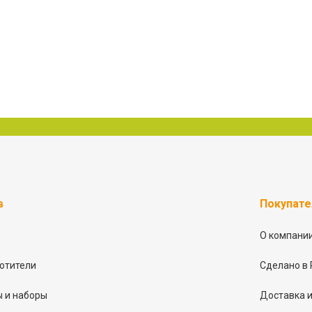
в
Покупат
О компани
отители
Сделано в 
 и наборы
Доставка и