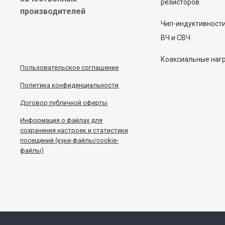
резисторов
производителей
Чип-индуктивност
ВЧ и СВЧ
Коаксиальные наг
Пользовательское соглашение
Политика конфиденциальности
Договор публичной оферты
Информация
о
файлах для
сохранения настроек и статистики
посещений (куки-файлы/cookie-
файлы)