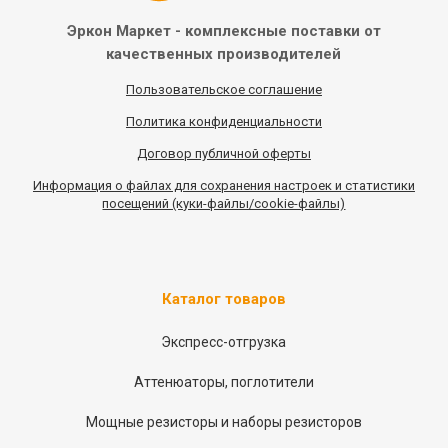
Эркон Маркет - комплексные
поставки от
качественных
производителей
Пользовательское соглашение
Политика конфиденциальности
Договор публичной оферты
Информация
о
файлах для сохранения настроек и статистики
посещений (куки-файлы/cookie-файлы)
Каталог товаров
Экспресс-отгрузка
Аттенюаторы, поглотители
Мощные резисторы и наборы резисторов