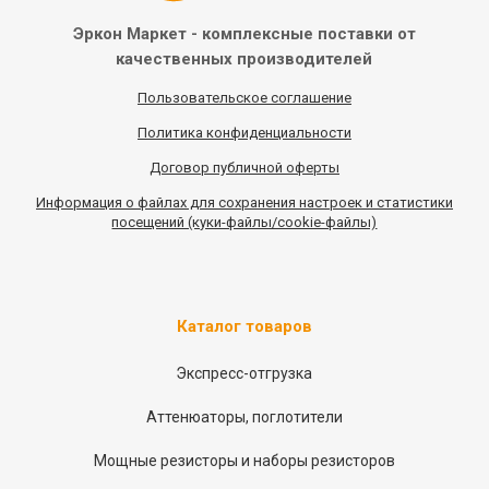
Эркон Маркет - комплексные
поставки от
качественных
производителей
Пользовательское соглашение
Политика конфиденциальности
Договор публичной оферты
Информация
о
файлах для сохранения настроек и статистики
посещений (куки-файлы/cookie-файлы)
Каталог товаров
Экспресс-отгрузка
Аттенюаторы, поглотители
Мощные резисторы и наборы резисторов