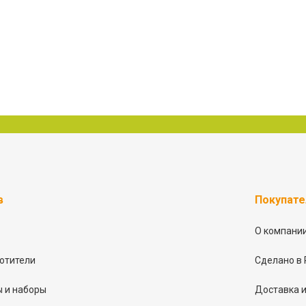
в
Покупат
О компани
отители
Сделано в 
 и наборы
Доставка и