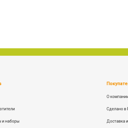
в
Покупат
О компани
отители
Сделано в 
 и наборы
Доставка и