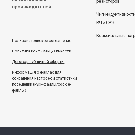
резисторов
производителей
Чип-индуктивност
ВЧ и СВЧ
Коаксиальные наг
Пользовательское соглашение
Политика конфиденциальности
Договор публичной оферты
Информация
о
файлах для
сохранения настроек и статистики
посещений (куки-файлы/cookie-
файлы)