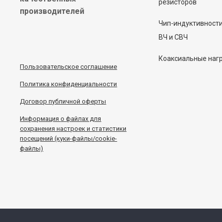
резисторов
производителей
Чип-индуктивност
ВЧ и СВЧ
Коаксиальные наг
Пользовательское соглашение
Политика конфиденциальности
Договор публичной оферты
Информация
о
файлах для
сохранения настроек и статистики
посещений (куки-файлы/cookie-
файлы)