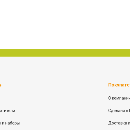
в
Покупат
О компани
отители
Сделано в 
 и наборы
Доставка и