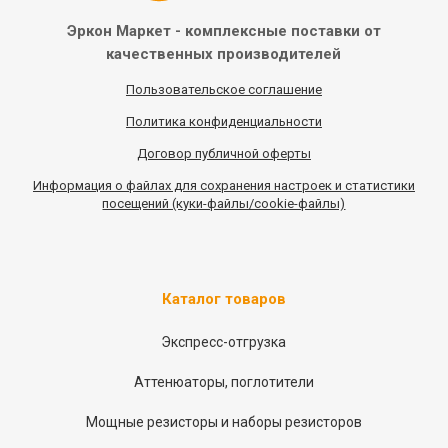
Эркон Маркет - комплексные
поставки от
качественных
производителей
Пользовательское соглашение
Политика конфиденциальности
Договор публичной оферты
Информация
о
файлах для сохранения настроек и статистики
посещений (куки-файлы/cookie-файлы)
Каталог товаров
Экспресс-отгрузка
Аттенюаторы, поглотители
Мощные резисторы и наборы резисторов