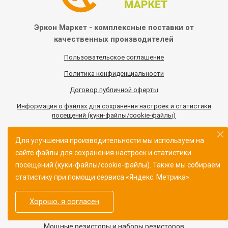
Эркон Маркет - комплексные
поставки от
качественных
производителей
Пользовательское соглашение
Политика конфиденциальности
Договор публичной оферты
Информация
о
файлах для сохранения настроек и статистики
посещений (куки-файлы/cookie-файлы)
Для улучшения производительности мы используем на
сайте файлы для сохранения настроек и статистики
Каталог товаров
посещений (куки-файлы/cookie-файлы). Также мы собираем
статистику при помощи сервиса «Яндекс. Метрика».
Экспресс-отгрузка
Хорошо, я согласен
Аттенюаторы, поглотители
Мощные резисторы и наборы резисторов