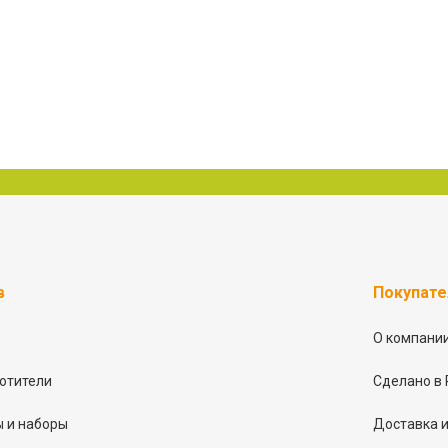
в
Покупат
О компани
отители
Сделано в 
 и наборы
Доставка и