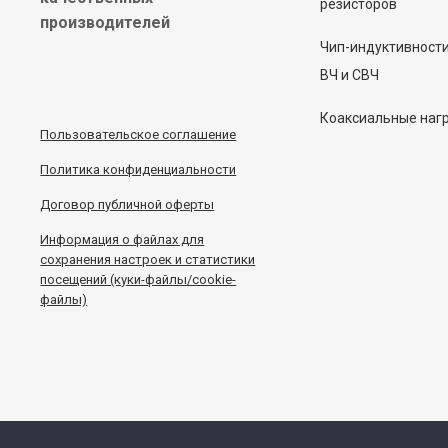
резисторов
производителей
Чип-индуктивност
ВЧ и СВЧ
Коаксиальные наг
Пользовательское соглашение
Политика конфиденциальности
Договор публичной оферты
Информация
о
файлах для
сохранения настроек и статистики
посещений (куки-файлы/cookie-
файлы)