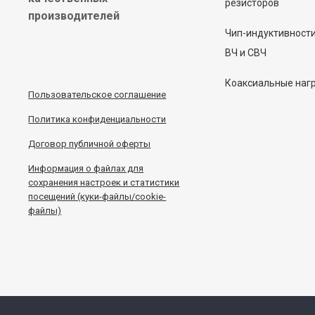
резисторов
производителей
Чип-индуктивност
ВЧ и СВЧ
Коаксиальные наг
Пользовательское соглашение
Политика конфиденциальности
Договор публичной оферты
Информация
о
файлах для
сохранения настроек и статистики
посещений (куки-файлы/cookie-
файлы)