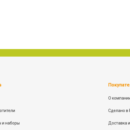
в
Покупат
О компани
отители
Сделано в 
 и наборы
Доставка и