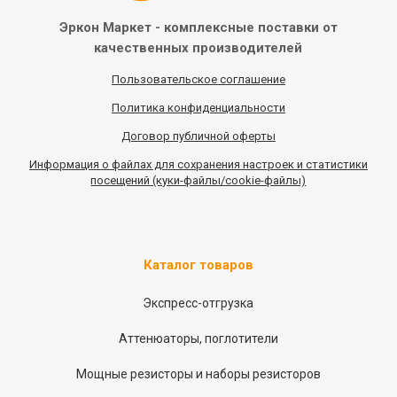
Эркон Маркет - комплексные
поставки от
качественных
производителей
Пользовательское соглашение
Политика конфиденциальности
Договор публичной оферты
Информация
о
файлах для сохранения настроек и статистики
посещений (куки-файлы/cookie-файлы)
Каталог товаров
Экспресс-отгрузка
Аттенюаторы, поглотители
Мощные резисторы и наборы резисторов