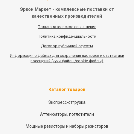
Эркон Маркет - комплексные
поставки от
качественных
производителей
Пользовательское соглашение
Политика конфиденциальности
Договор публичной оферты
Информация
о
файлах для сохранения настроек и статистики
посещений (куки-файлы/cookie-файлы)
Каталог товаров
Экспресс-отгрузка
Аттенюаторы, поглотители
Мощные резисторы и наборы резисторов