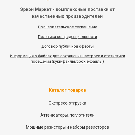
Эркон Маркет - комплексные
поставки от
качественных
производителей
Пользовательское соглашение
Политика конфиденциальности
Договор публичной оферты
Информация
о
файлах для сохранения настроек и статистики
посещений (куки-файлы/cookie-файлы)
Каталог товаров
Экспресс-отгрузка
Аттенюаторы, поглотители
Мощные резисторы и наборы резисторов