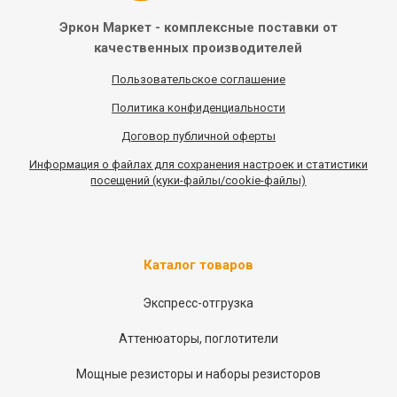
Эркон Маркет - комплексные
поставки от
качественных
производителей
Пользовательское соглашение
Политика конфиденциальности
Договор публичной оферты
Информация
о
файлах для сохранения настроек и статистики
посещений (куки-файлы/cookie-файлы)
Каталог товаров
Экспресс-отгрузка
Аттенюаторы, поглотители
Мощные резисторы и наборы резисторов