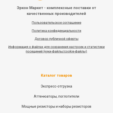
Эркон Маркет - комплексные
поставки от
качественных
производителей
Пользовательское соглашение
Политика конфиденциальности
Договор публичной оферты
Информация
о
файлах для сохранения настроек и статистики
посещений (куки-файлы/cookie-файлы)
Каталог товаров
Экспресс-отгрузка
Аттенюаторы, поглотители
Мощные резисторы и наборы резисторов