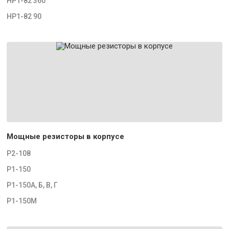
НР1-82 360
НР1-82 90
Мощные резисторы в корпусе
Р2-108
Р1-150
Р1-150А, Б, В, Г
Р1-150М