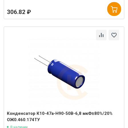
306.82 ₽
Конденсатор К10-47а-Н90-50В-6,8 мкФ±80%/20%
ОЖ0.460.174ТУ
В наличии