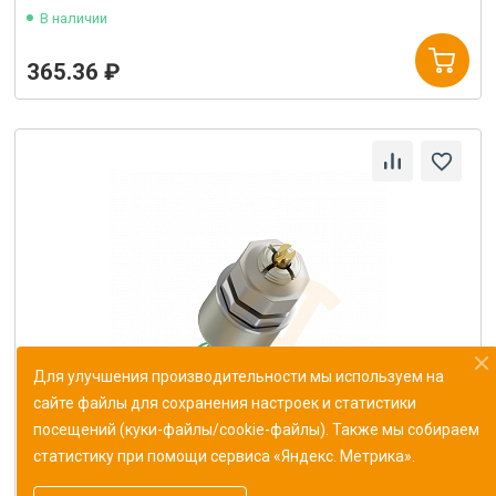
В наличии
365.36 ₽
Для улучшения производительности мы используем на
сайте файлы для сохранения настроек и статистики
посещений (куки-файлы/cookie-файлы). Также мы собираем
статистику при помощи сервиса «Яндекс. Метрика».
Резистор переменный СП5-20ВА-2 10кОм±10%
ОЖ0.468.540 ТУ